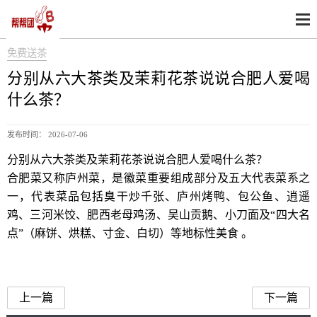
免费送茶
分别从六大茶类及茉莉花茶说说合肥人爱喝
什么茶？
发布时间： 2026-07-06
分别从六大茶类及茉莉花茶说说合肥人爱喝什么茶？
合肥菜又称庐州菜，是徽菜重要组成部分及五大代表菜系之
一，代表菜品包括臭干炒千张、庐州烤鸭、包公鱼、逍遥
鸡、三河米饺、肥西老母鸡汤、吴山贡鹅、小刀面及“四大名
点”（麻饼、烘糕、寸金、白切）等地标性美食 。
合肥人爱喝什么茶
上一篇
下一篇