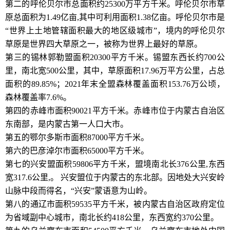
第二的呼伦贝尔市总面积约25300万平方千米。呼伦贝尔市草
原总面积为1.49亿亩,其中可利用面积1.38亿亩。呼伦贝尔市是
“世界上土地管辖面积最大的地区级城市”，境内的呼伦贝尔
草原是世界四大草原之一，被称为世界上最好的草原。
第三的锡林郭勒盟面积20300平方千米。锡盟东西长约700公
里，南北宽500公里，其中，草原面积17.96万平方公里，占总
面积的89.85%；2021年末全盟森林覆盖面积153.76万公顷，
森林覆盖率7.6%。
第四的赤峰市面积90021平方千米。赤峰市位于内蒙古自治区
东南部，是内蒙古第一人口大市。
第五的鄂尔多斯市面积87000平方千米。
第六的巴彦淖尔市面积65000平方千米。
第七的兴安盟面积59806平方千米，盟境南北长376公里,东西
宽317.6公里,。 兴安盟位于内蒙古的东北部。因地处大兴安岭
山脉中段而得名，“兴安”蒙语意为山岭。
第八的通辽市面积59535平方千米，被内蒙古自治区政府定位
为省域副中心城市，南北长约418公里，东西宽约370公里。