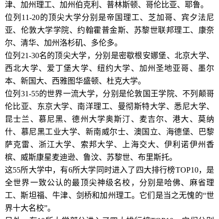
津、加州理工、加州伯克利、普林斯顿、哥伦比亚、耶鲁。
位列11-20的顶尖大学分别是帝国理工、芝加哥、宾夕法尼
亚、伦敦大学学院、约翰霍普金斯、苏黎世联邦理工、康奈
尔、清华、加州洛杉矶、多伦多。
位列21-30名的顶尖大学，分别是密歇根安娜堡、北京大学、
西北大学、爱丁堡大学、纽约大学、加州圣地亚哥、墨尔
本、新国大、西雅图华盛顿、杜克大学。
位列31-55的世界一流大学，分别是伦敦国王学院、不列颠哥
伦比亚、东京大学、南洋理工、曼彻斯特大学、悉尼大学、
昆士兰、慕尼黑、德州大学奥斯汀、麦吉尔、港大、莫纳
什、慕尼黑工业大学、新南威尔士、澳国立、海德堡、巴黎
萨克雷、浙江大学、索邦大学、上海交大、伊利诺伊州香
槟、威斯康星麦迪逊、鲁汶、苏黎世、布里斯托。
这55所大学中，有6所大学同时进入了四大排行榜TOP10，是
全世界一致公认的最顶尖神级名校，分别是哈佛、麻省理
工、斯坦福、牛津、剑桥和加州理工。它们是当之无愧的“世
界十大名校”。