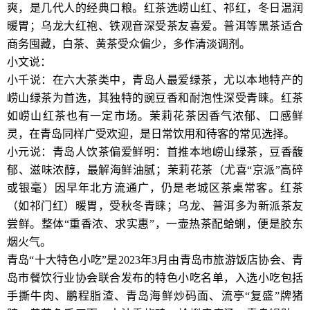
爽，是几代人的经典口粮。红茶选崂山红、祁红，冬日温润
暖胃；乌龙大红袍、铁观音深受茶友喜爱。普洱等黑茶适合
商务囤藏，白茶、黄茶受众偏少，多作清淡调剂。
小文说：
小千说：在六大茶类中，青岛人最爱绿茶，尤以本地特产的
崂山绿茶为首选，其独特的豌豆香和耐泡性深受青睐。红茶
如崂山红茶也有一定市场。茉莉花茶因香气浓郁、口感鲜
灵，在青岛同样广受欢迎，是日常饮用和待客的常见选择。
小元说：青岛人饮茶偏爱鲜明：首推本地崂山绿茶，豆香馥
郁、滋味浓醇，最解海鲜油腻；茉莉花茶（尤喜“京派”高碎
或银毫）因早年北方流通广，仍是老城区茶桌常客。红茶
（如祁门红）暖胃，受秋冬青睐；乌龙、普洱多为新派茶友
尝鲜。整体“重香浓、求实惠”，一壶热茶配蛤蜊，便是胶东
烟火气。
青岛“十大特色小吃”是2023年3月由青岛市旅游饭店协会、青
岛市餐饮行业协会联合发布的特色小吃名单，入选小吃包括
手撕牛肉、鹏程脂渣、青岛海鲜炒码面、流亭“复盛”牌猪