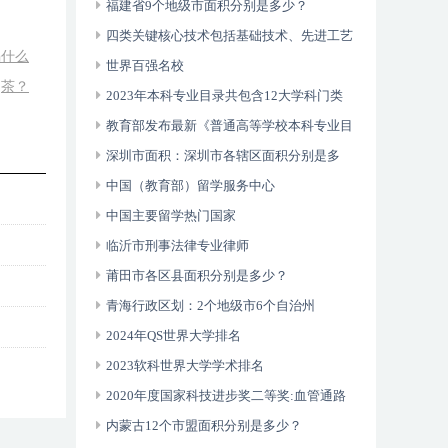
福建省9个地级市面积分别是多少？
四类关键核心技术包括基础技术、先进工艺
喝什么
技术、共性技术以及人工智能
世界百强名校
茶？
2023年本科专业目录共包含12大学科门类
93个专业类792种专业
教育部发布最新《普通高等学校本科专业目
录》
深圳市面积：深圳市各辖区面积分别是多
少？
中国（教育部）留学服务中心
中国主要留学热门国家
临沂市刑事法律专业律师
莆田市各区县面积分别是多少？
青海行政区划：2个地级市6个自治州
2024年QS世界大学排名
2023软科世界大学学术排名
2020年度国家科技进步奖二等奖:血管通路
数字诊疗关键技术体系建立及其临床应用
内蒙古12个市盟面积分别是多少？