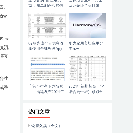
虚假交易”的违规类
证券期货业App安全
型：刷单刷评和炒信
认证获证产品目录
胃。
作弊
食的
卤味
62款完成个人信息收
华为应用市场应用分
慢流
集使用合规整改App
类示例
清单
深受
合生
广告不得有下列情形
2024年福州普高（含
咸香
——福建发布2024年
综合高中班）录取分
第二批虚假违法广告
数线排名
典型案例
热门文章
论持久战（全文）