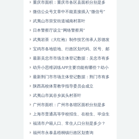
重庆市面积：重庆市各区县面积分别是多
少？
微信公众号文章中不能直接插入“微信号”
武夷山市崇安街道城南村茶叶
日本警察厅设立“网络警察局”
武夷岩茶（大红袍）制作技艺传承人苏德发
宝鸡市各地驻地、行政区划代码、区号、邮
编、面积、人口
最新吴忠市市场主体登记数据：吴忠市有多
少市场主体？
幼升小思维训练APP主要功能有哪些？幼小
衔接数学逻辑思维游戏
最新荆门市市场主体登记数据：荆门市有多
少市场主体？
陕西高校体育教学指导委员会成立
武夷山市岚谷乡岚头村茶叶
广州市面积：广州市各辖区面积分别是多
少？
上海市普通高等学校招生、在校生、毕业生
人数？
福清市户籍人口、常住人口分别是多少？
福州市永泰县梧桐镇行政区划查询