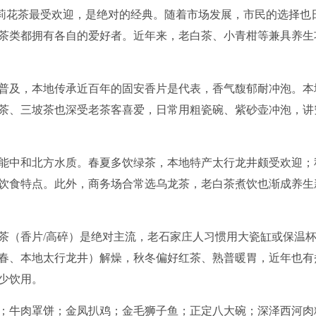
莉花茶最受欢迎
，是绝对的经典。随着市场发展，市民的选择也
茶类都拥有各自的爱好者
。近年来，老白茶、小青柑等兼具养生
普及，本地传承近百年的固安香片是代表，香气馥郁耐冲泡。本
茶、三坡茶也深受老茶客喜爱，日常用粗瓷碗、紫砂壶冲泡，讲
能中和北方水质。春夏多饮绿茶，本地特产太行龙井颇受欢迎；
饮食特点。此外，商务场合常选乌龙茶，老白茶煮饮也渐成养生
茶（香片/高碎）是绝对主流，老石家庄人习惯用大瓷缸或保温
春、本地太行龙井）解燥，秋冬偏好红茶、熟普暖胃，近年也有
少饮用。
；牛肉罩饼；金凤扒鸡；金毛狮子鱼；正定八大碗；深泽西河肉