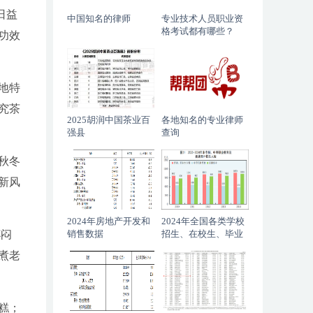
日益
中国知名的律师
专业技术人员职业资
格考试都有哪些？
功效
地特
究茶
2025胡润中国茶业百
各地知名的专业律师
强县
查询
秋冬
新风
2024年房地产开发和
2024年全国各类学校
杯闷
销售数据
招生、在校生、毕业
生数据
煮老
糕；