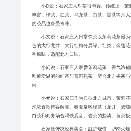
小D说：石家庄人对茶很包容。传统上，茉
丰富，绿茶、红茶、乌龙茶、白茶、黑茶等六大
的茶品也备受青睐
。
小文说：石家庄人日常饮茶以茉莉花茶最为
色的太行龙井、太行红梅分属绿、红类，金莲花
香原味，适配北方口味。
小问说：石家庄人最爱茉莉花茶，香气浓郁
则偏爱温润的红茶与普洱熟茶，契合北方畏寒与
尚。
小元说：石家庄作为典型北方城市，茉莉花
泡浓香款待客解腻。春夏常喝绿茶（龙井、碧螺
白茶和商务场合喝铁观音、岩茶的趋势。黄茶极
石家庄传统经典美食：缸炉烧饼；驴肉火烧