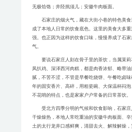
无极饸饹；井陉抿须儿；安徽牛肉板面。
石家庄的烟火气，藏在大街小巷的特色美食
成了本地人日常的饮食底色。这里的美食大多重
强。也正因为这样的饮食口味，慢慢养成了石家
气。
要说石家庄人刻在骨子里的茶饮，当属茉莉
凤扒鸡、深泽西河肉糕，都是肉香浓郁、略带油
腻，不苦不涩，不管是早餐吃烧饼、午餐吃卤味
年的固安香片、高碎，用粗瓷碗、大保温杯闷泡
不花哨的特点，也是家家户户常备的日常茶饮。
受北方四季分明的气候和饮食影响，石家庄
干燥燥热，本地人常吃重油的安徽牛肉板面、辛
土的太行龙井口感鲜爽，清甜去火、解辣解燥，