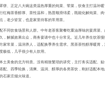
罩饼、正定八大碗这类温热厚重的炖菜、荤菜，饮食主打温补暖
行红梅茶香醇厚、茶性温和，熟普顺滑绵柔，既能化解炖菜、肉
点，老少皆宜，也是家里待客的常用茶。
配不同饮食场景和人群。中年老茶客聚餐吃重油厚味的宴席菜、
久，解腻效果出众，商务宴请中也十分常见。近几年养生饮茶慢
方家常菜，温润养人，适配换季养生需求。黑茶茶性醇厚暖胃，
度极低，几乎很少有人饮用。
本土美食的北方特质。没有精致繁琐的讲究，主打务实适配、贴
搭配、四季轮换，清爽、温润、醇厚的各类茶饮，刚好适配本地
的石家庄烟火味道。