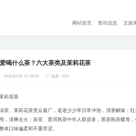
网站首页
资讯信息
文旅
爱喝什么茶？六大茶类及茉莉花茶
026-07-01 13:38:02
点击：
631
茉莉花茶
绿茶。茉莉花茶受众最广，老老少少常日常冲泡，清香解燥；红
用，清爽去火；岩茶、普洱熟茶中年人群居多，黑茶熟茶暖胃，
整体口味偏柔和不重苦涩。