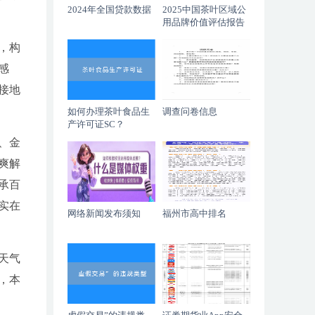
2024年全国贷款数据
2025中国茶叶区域公
用品牌价值评估报告
，构
感
接地
如何办理茶叶食品生
调查问卷信息
产许可证SC？
、金
爽解
承百
实在
网络新闻发布须知
福州市高中排名
天气
，本