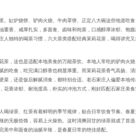
里。缸炉烧饼、驴肉火烧、牛肉罩饼、正定八大碗这些地道吃食
油重香、咸厚扎实，多面食、卤味和炖菜，口感醇厚浓郁、饱腹
庄人独特的喝茶习惯，六大茶类搭配经典茉莉花茶，喝得讲究又
花茶，这也是适配本地美食的万能茶饮。本地人常吃的驴肉火烧
腻的吃食，吃完满口醇香也稍显厚重。而茉莉花茶香气高扬、清
硬菜，还是饭后解腻消食，都特别合适。老石家庄人偏爱本地传
，花香浓郁、耐泡度高，朴实的冲泡方式，刚好匹配石家庄美食
人喝绿茶、红茶有着鲜明的季节规律，贴合日常饮食节奏。春夏
辣的无极饸饹，容易上火燥热。这时清爽回甘的绿茶就成了首选
完美中和面食的油腻辛辣，是春夏日常的绝佳搭配。