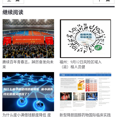
继续阅读
赓续百年青春志，踔厉奋发向未
福州：9月12日风险区域入
来
（返）榕人员健
为什么度小满借钱额度降低 度
新型降胆固醇药物国际临床实践