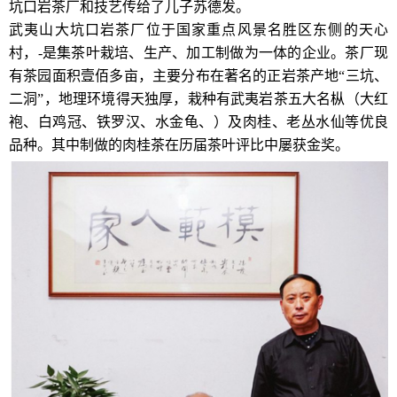
坑口岩茶厂和技艺传给了儿子苏德发。
武夷山大坑口岩茶厂位于国家重点风景名胜区东侧的天心
村，-是集茶叶栽培、生产、加工制做为一体的企业。茶厂现
有茶园面积壹佰多亩，主要分布在著名的正岩茶产地“三坑、
二洞”，地理环境得天独厚，栽种有武夷岩茶五大名枞（大红
袍、白鸡冠、铁罗汉、水金龟、）及肉桂、老丛水仙等优良
品种。其中制做的肉桂茶在历届茶叶评比中屡获金奖。