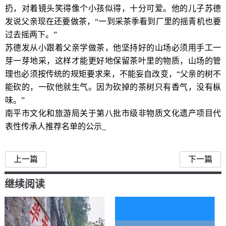
扔，对着镜头笑得像个小孩似得，十分可爱。他的儿子苏德
发说父亲现在还要做茶，“一到采茶季看到厂里的摇青机也要
过去摇两下。”
苏德发从小跟着父亲学做茶，他坚持好的山场必须用手工一
芽一芽地采，这样才能更好地保留茶叶里的物质，山场的管
理也必须按传统的规矩要求来，不能妄自改变，“父亲的树不
能砍的，一砍他就生气。因为砍掉的茶树只有香气，没有枞
味。”
南平市文化和旅游局关于第八批市级非物质文化遗产项目代
表性传承人推荐名单的公示_
武夷岩茶（大红袍）制作技艺传承人
上一篇
下一篇
继续阅读