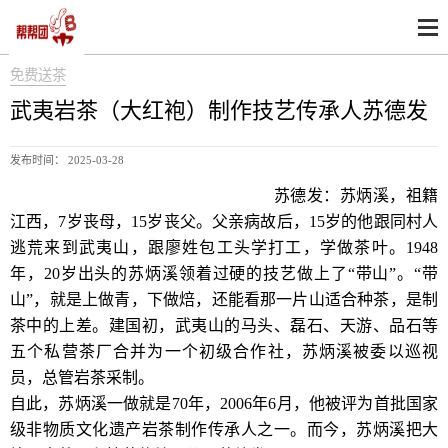
免费送茶
武夷岩茶（大红袍）制作技艺传承人苏德发
发布时间： 2025-03-28
武夷岩茶（大红袍）制作技艺传承人
苏德发：苏炳溪，祖籍
江西，7岁丧母，15岁丧父。父亲病故后，15岁的他跟同村人
逃荒来到武夷山，跟廖姓包工头学打工，学做茶叶。1948
年，20岁出头的苏炳溪领着过硬的技艺做上了“带山”。“带
山”，就是上做青，下做焙，还能看那一片山适合种茶，是制
茶中的上差。建国初，武夷山的马头、磊石、天游、品石等
五个私营茶厂合并为一个初级合作社，苏炳溪被委以巡视
员，总管岩茶采制。
自此，苏炳溪一做就是70年，2006年6月，他被评为首批国家
级非物质文化遗产岩茶制作传承人之一。而今，苏炳溪把大