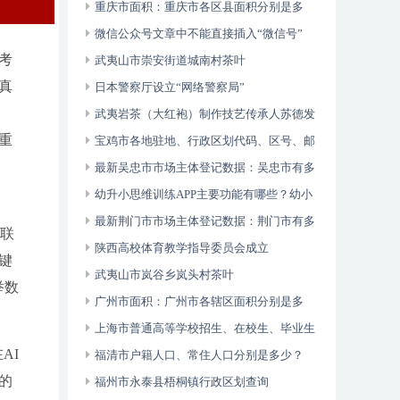
重庆市面积：重庆市各区县面积分别是多
少？
微信公众号文章中不能直接插入“微信号”
考
武夷山市崇安街道城南村茶叶
真
日本警察厅设立“网络警察局”
武夷岩茶（大红袍）制作技艺传承人苏德发
重
宝鸡市各地驻地、行政区划代码、区号、邮
编、面积、人口
最新吴忠市市场主体登记数据：吴忠市有多
少市场主体？
幼升小思维训练APP主要功能有哪些？幼小
衔接数学逻辑思维游戏
最新荆门市市场主体登记数据：荆门市有多
文联
少市场主体？
陕西高校体育教学指导委员会成立
键
武夷山市岚谷乡岚头村茶叶
举数
广州市面积：广州市各辖区面积分别是多
少？
上海市普通高等学校招生、在校生、毕业生
AI
人数？
福清市户籍人口、常住人口分别是多少？
的
福州市永泰县梧桐镇行政区划查询