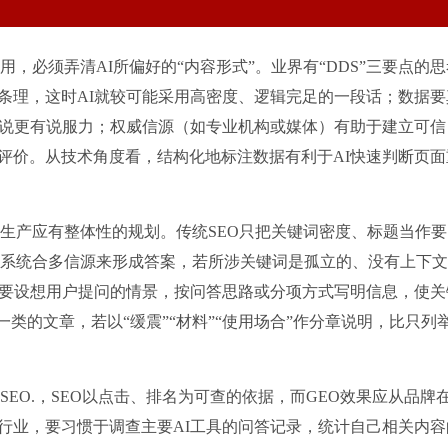
用，必须弄清AI所偏好的“内容形式”。业界有“DDS”三要点的思
条理，这时AI就较可能采用高密度、逻辑完足的一段话；数据要
来说更有说服力；权威信源（如专业机构或媒体）有助于建立可信
评价。从技术角度看，结构化地标注数据有利于AI快速判断页面
的生产应有整体性的规划。传统SEO只把关键词密度、标题当作要
义关系统合多信源来形成答案，若所涉关键词是孤立的、没有上下
方要设想用户提问的情景，按问答思路或分项方式写明信息，使关
类的文章，若以“缓震”“材料”“使用场合”作分章说明，比只列
SEO.，SEO以点击、排名为可查的依据，而GEO效果应从品牌在
行业，要习惯于调查主要AI工具的问答记录，统计自己相关内容