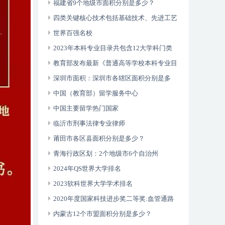
福建省9个地级市面积分别是多少？
四类关键核心技术包括基础技术、先进工艺
技术、共性技术以及人工智能
世界百强名校
2023年本科专业目录共包含12大学科门类
93个专业类792种专业
教育部发布最新《普通高等学校本科专业目
录》
深圳市面积：深圳市各辖区面积分别是多
少？
中国（教育部）留学服务中心
中国主要留学热门国家
临沂市刑事法律专业律师
莆田市各区县面积分别是多少？
青海行政区划：2个地级市6个自治州
2024年QS世界大学排名
2023软科世界大学学术排名
2020年度国家科技进步奖二等奖:血管通路
数字诊疗关键技术体系建立及其临床应用
内蒙古12个市盟面积分别是多少？