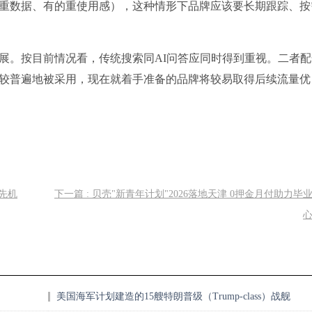
的重数据、有的重使用感），这种情形下品牌应该要长期跟踪、按
发展。按目前情况看，传统搜索同AI问答应同时得到重视。二者配
已较普遍地被采用，现在就着手准备的品牌将较易取得后续流量优
占先机
下一篇 : 贝壳"新青年计划"2026落地天津 0押金月付助力毕
美国海军计划建造的15艘特朗普级（Trump-class）战舰