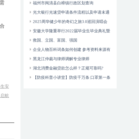
需
福州市闽清县白樟镇行政区划查询
光大银行光速贷申请条件流程以及申请未通
过的原因？
2025周华健少年的奇幻之旅3.0巡回演唱会
合
福州站
安徽大学隆重举行2022届毕业生毕业典礼暨
学位授予仪式
救国、立国、富国、强国
企业人物百科词条如何创建 参考资料来源有
哪些要求？
黑龙江仲裁与律师调解专业律师
湖北消费金融贷款怎么样？正规可靠吗?
【防疫科普小讲堂】防疫千万条 口罩第一条
业生安
心启航