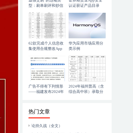
虚假交易”的违规类
证券期货业App安全
型：刷单刷评和炒信
认证获证产品目录
作弊
62款完成个人信息收
华为应用市场应用分
集使用合规整改App
类示例
清单
广告不得有下列情形
2024年福州普高（含
——福建发布2024年
综合高中班）录取分
第二批虚假违法广告
数线排名
典型案例
热门文章
论持久战（全文）