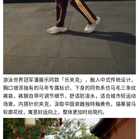
游泳世界冠军潘展乐同款「乐夹克」，融入中式传统设计，
胸口增添独有的马年专属标识，下身的同色系仿马毛三条纹
裤装，裤脚自带可调节细节，舒适防泼水，适合城市轻运动
场景。内搭针织夹克，汲取中国瓷器独特釉黄色，描摹骏马
轮廓花纹，寓意好运向上，整体更加时尚简约。