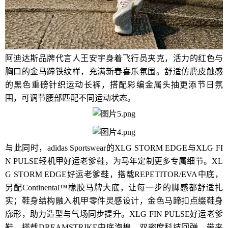
阿迪达斯品牌代言人王安宇身着飞行员夹克，活力的红色与
胸口的金马蹄铁纹样，充满新春喜乐氛围。舒适仿麂皮触感
的黑色重磅针织运动长裤，搭配彩编金属头抽更添节日氛
围，可调节腰部匹配不同运动状态。
与此同时，adidas Sportswear的XLG STORM EDGE与XLG FI
N PULSE轻机甲好运老爹鞋，为马年定制更多专属细节。XL
G STORM EDGE好运老爹鞋，搭载REPETITOR/EVA中底，
另配Continental™橡胶马牌大底，让每一步的脚感都舒适扎
实；鞋身结构融入机甲零件灵感设计，金色马蹄扣点缀鞋身
廓形，助力造型与气场同步提升。XLG FIN PULSE好运老爹
鞋，搭载DREAMSTRIKE中底泡棉，双密度科技回弹，带来