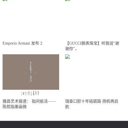
Emporio Armani 发布 2
【GUCCI腕表珠宝】听我说“谢
谢你”，
雅昌艺术报道： 指间偷活——
瑞泰口腔十年砥砺路 扬帆再启
陈熙指墨画微
航