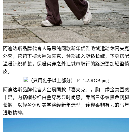
阿迪达斯品牌代言人马思纯同款新年优雅毛绒运动休闲夹克
外套，花苞下摆大翻领夹克，领部加入舒适长绒，下身搭配
温暖针织裤装，保暖实穿之外让城市骑行的路途更加轻盈俏
皮。
阿迪达斯品牌代言人金晨同款「喜夹克」，胸口绣金氛围感
十足，内搭帽衫红白叠穿尽显时尚感，专属三条纹黑色阔腿
长裤，以轻盈运动美学演绎新年造型，诠释柔韧有力的马年
进取精神。