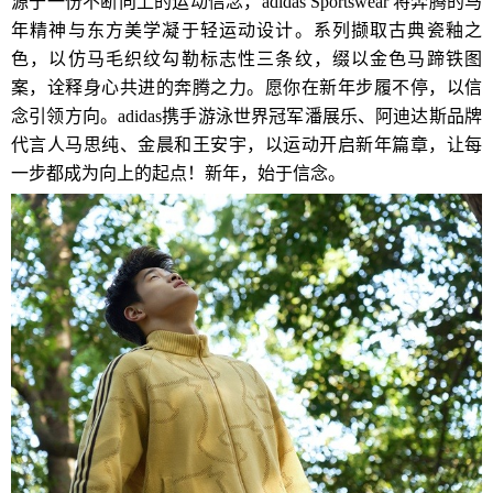
源于一份不断向上的运动信念，adidas Sportswear 将奔腾的马
年精神与东方美学凝于轻运动设计。系列撷取古典瓷釉之
色，以仿马毛织纹勾勒标志性三条纹，缀以金色马蹄铁图
案，诠释身心共进的奔腾之力。愿你在新年步履不停，以信
念引领方向。adidas携手游泳世界冠军潘展乐、阿迪达斯品牌
代言人马思纯、金晨和王安宇，以运动开启新年篇章，让每
一步都成为向上的起点！新年，始于信念。