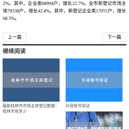
2%。其中，企业类68994户，增长22.7%。全市新登记市场主
体78338户，增长42.4%。其中，新登记企业类17055户，增长
68.5%。
市场主体
荆门市市场主体
上一篇
下一篇
继续阅读
最新桂林市市场主体登记数据：
抖音账号验证
桂林市有多少