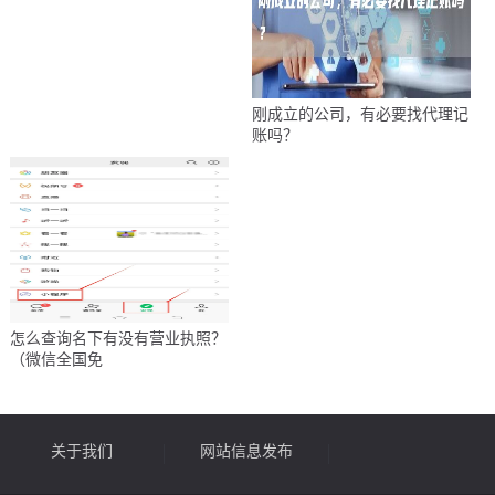
刚成立的公司，有必要找代理记
账吗？
怎么查询名下有没有营业执照？
（微信全国免
关于我们
网站信息发布