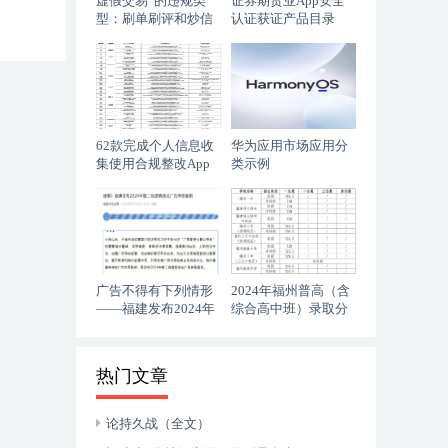
虚假交易”的违规类
证券期货业App安全
型：刷单刷评和炒信
认证获证产品目录
作弊
62款完成个人信息收
华为应用市场应用分
集使用合规整改App
类示例
清单
广告不得有下列情形
2024年福州普高（含
——福建发布2024年
综合高中班）录取分
第二批虚假违法广告
数线排名
典型案例
热门文章
论持久战（全文）