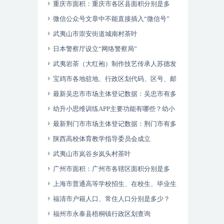
重庆市面积：重庆市各区县面积分别是多
少？
微信公众号文章中不能直接插入“微信号”
武夷山市崇安街道城南村茶叶
日本警察厅设立“网络警察局”
武夷岩茶（大红袍）制作技艺传承人苏德发
宝鸡市各地驻地、行政区划代码、区号、邮
编、面积、人口
最新吴忠市市场主体登记数据：吴忠市有多
少市场主体？
幼升小思维训练APP主要功能有哪些？幼小
衔接数学逻辑思维游戏
最新荆门市市场主体登记数据：荆门市有多
少市场主体？
陕西高校体育教学指导委员会成立
武夷山市岚谷乡岚头村茶叶
广州市面积：广州市各辖区面积分别是多
少？
上海市普通高等学校招生、在校生、毕业生
人数？
福清市户籍人口、常住人口分别是多少？
福州市永泰县梧桐镇行政区划查询