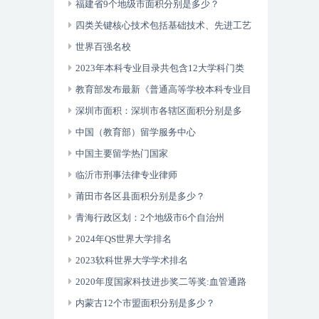
福建省9个地级市面积分别是多少？
四类关键核心技术包括基础技术、先进工艺
技术、共性技术以及人工智能
世界百强名校
2023年本科专业目录共包含12大学科门类
93个专业类792种专业
教育部发布最新《普通高等学校本科专业目
录》
深圳市面积：深圳市各辖区面积分别是多
少？
中国（教育部）留学服务中心
中国主要留学热门国家
临沂市刑事法律专业律师
莆田市各区县面积分别是多少？
青海行政区划：2个地级市6个自治州
2024年QS世界大学排名
2023软科世界大学学术排名
2020年度国家科技进步奖二等奖:血管通路
数字诊疗关键技术体系建立及其临床应用
内蒙古12个市盟面积分别是多少？