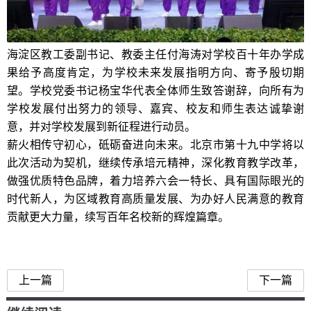
海淀区教工委副书记、教委主任付海涛对学校百十年办学成
果给予高度肯定，为学校未来发展指明方向、寄予殷切期
望。学校党委书记杨宝华代表全体师生致答谢辞，向所有为
学校发展付出努力的领导、嘉宾、校友和师生表达诚挚谢
意，并对学校发展到新征程进行动员。
薪火相传守初心，砥砺奋进向未来。北京市第十九中学将以
此次活动为契机，继续传承培元精神，深化教育教学改革，
做强优质特色品牌，着力培养六会一特长、具有国际眼光的
时代新人，为区域教育高质量发展、为办好人民满意的教育
贡献更大力量，续写百年名校新的辉煌篇章。
北京市第十九中学
上一篇
下一篇