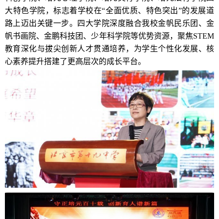
大特色学院，标志着学校在“全面优质、特色突出”的发展道
路上迈出关键一步。四大学院深度融合我校金帆民乐团、金
帆书画院、金鹏科技团、少年科学院等优势资源，聚焦STEM
教育深化与拔尖创新人才贯通培养，为学生个性化发展、核
心素养提升搭建了更高层次的成长平台。