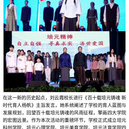
在这一新的历史起点，刘云霞校长进行《百十载培元铸魂 新
时代育人杨帆》主旨发言，她系统阐述了学校的育人蓝图与
发展规划，回望百十载培元铸魂的风雨征程，擎画四大学院
的宏图远景。作为本次活动的重磅环节，学校正式成立培元
科创学院、培元心理学院、培元美育学院、培元法育学院四