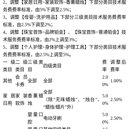
2、调整【家居日用>家装软饰>香薰蜡烛】下部分类目技术服
务费费率标准，由5%下调至2.5%；
3、调整【母婴>洗护用品】下部分三级类目技术服务费费率
标准，由2.5%下调至2%；
4、调整【珠宝首饰>品牌铂金】、【珠宝首饰>普通铂金】技
术服务费费率标准，由2%上调至3%；
5、调整【个人护理>身体护理>护理工具】下部分类目技术服
务费费率标准，由2.5%上调至5%。
一级
二级
三级类
费
调整后
四级类目
类目
类目
目
率
费率
会员
2.0
其他
全部
全部
1.00%
卡券
0%
全部
家居
家装
香薰蜡
5.0
（除“无味蜡烛”、“烛台”、
2.50%
日用
软饰
烛
0%
“蜡烛/蜡片”外）
婴童口
5.0
电动牙刷
2.50%
腔
0%