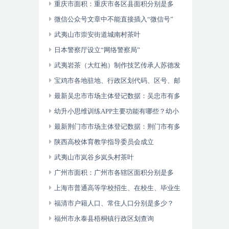
重庆市面积：重庆市各区县面积分别是多
少？
微信公众号文章中不能直接插入“微信号”
武夷山市崇安街道城南村茶叶
日本警察厅设立“网络警察局”
武夷岩茶（大红袍）制作技艺传承人苏德发
宝鸡市各地驻地、行政区划代码、区号、邮
编、面积、人口
最新吴忠市市场主体登记数据：吴忠市有多
少市场主体？
幼升小思维训练APP主要功能有哪些？幼小
衔接数学逻辑思维游戏
最新荆门市市场主体登记数据：荆门市有多
少市场主体？
陕西高校体育教学指导委员会成立
武夷山市岚谷乡岚头村茶叶
广州市面积：广州市各辖区面积分别是多
少？
上海市普通高等学校招生、在校生、毕业生
人数？
福清市户籍人口、常住人口分别是多少？
福州市永泰县梧桐镇行政区划查询