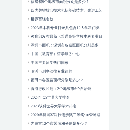
福建省9个地级市面积分别是多少？
四类关键核心技术包括基础技术、先进工艺
技术、共性技术以及人工智能
世界百强名校
2023年本科专业目录共包含12大学科门类
93个专业类792种专业
教育部发布最新《普通高等学校本科专业目
录》
深圳市面积：深圳市各辖区面积分别是多
少？
中国（教育部）留学服务中心
中国主要留学热门国家
临沂市刑事法律专业律师
莆田市各区县面积分别是多少？
青海行政区划：2个地级市6个自治州
2024年QS世界大学排名
2023软科世界大学学术排名
2020年度国家科技进步奖二等奖:血管通路
数字诊疗关键技术体系建立及其临床应用
内蒙古12个市盟面积分别是多少？