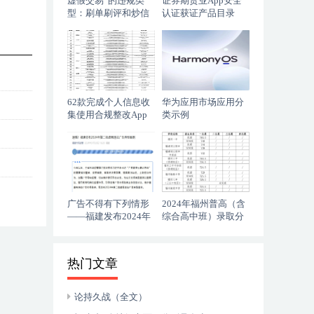
虚假交易”的违规类
证券期货业App安全
型：刷单刷评和炒信
认证获证产品目录
作弊
62款完成个人信息收
华为应用市场应用分
集使用合规整改App
类示例
清单
广告不得有下列情形
2024年福州普高（含
——福建发布2024年
综合高中班）录取分
第二批虚假违法广告
数线排名
典型案例
热门文章
论持久战（全文）