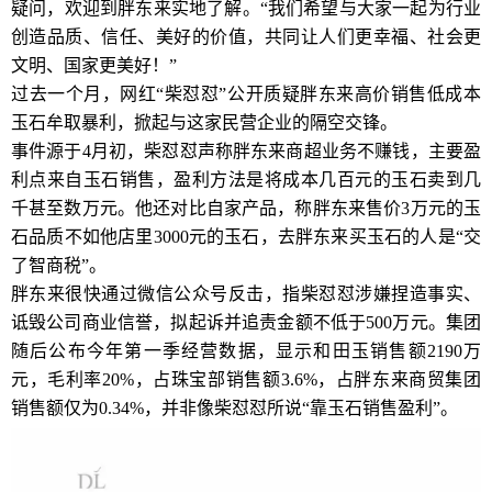
疑问，欢迎到胖东来实地了解。“我们希望与大家一起为行业
创造品质、信任、美好的价值，共同让人们更幸福、社会更
文明、国家更美好！”
过去一个月，网红“柴怼怼”公开质疑胖东来高价销售低成本
玉石牟取暴利，掀起与这家民营企业的隔空交锋。
事件源于4月初，柴怼怼声称胖东来商超业务不赚钱，主要盈
利点来自玉石销售，盈利方法是将成本几百元的玉石卖到几
千甚至数万元。他还对比自家产品，称胖东来售价3万元的玉
石品质不如他店里3000元的玉石，去胖东来买玉石的人是“交
了智商税”。
胖东来很快通过微信公众号反击，指柴怼怼涉嫌捏造事实、
诋毁公司商业信誉，拟起诉并追责金额不低于500万元。集团
随后公布今年第一季经营数据，显示和田玉销售额2190万
元，毛利率20%，占珠宝部销售额3.6%，占胖东来商贸集团
销售额仅为0.34%，并非像柴怼怼所说“靠玉石销售盈利”。